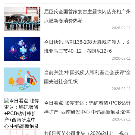
屈臣氏全国首家复古主题快闪店亮相广州
点燃新春消费热潮
2026-02-11
今日快讯:马刺136-108大胜残阵湖人，文
班亚马三节40+12，布朗尼12+6
2026-02-11
当前关注:中国残疾人福利基金会获评“全
国先进社会组织”
2026-02-11
今日看点:涨停雷达：钨矿增储+PCB钻针
棒扩产+西南研发中心 中钨高新触及涨停
2026-02-11
共8只疫苗公司龙头（2026/2/11）_视点