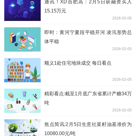
通讯！XD合肥高：2月5日获融资买入
15.15万元
2026-02-06
即时：黄河宁夏段平稳开河 凌汛形势总
体平稳
2026-02-05
顺义1处住宅地块成交 每日看点
2026-02-05
精彩看点:截至1月底广东省累计产糖34万
吨
2026-02-05
焦点简讯:2月5日生意社菜籽油基准价为
10080.00元/吨