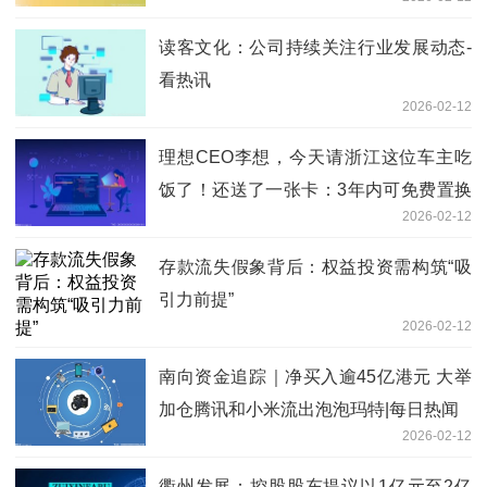
读客文化：公司持续关注行业发展动态-
看热讯
2026-02-12
理想CEO李想，今天请浙江这位车主吃
饭了！还送了一张卡：3年内可免费置换
2026-02-12
任意一款理想在售车型（含最新款） 焦
点观察
存款流失假象背后：权益投资需构筑“吸
引力前提”
2026-02-12
南向资金追踪｜净买入逾45亿港元 大举
加仓腾讯和小米流出泡泡玛特|每日热闻
2026-02-12
衢州发展：控股股东提议以1亿元至2亿