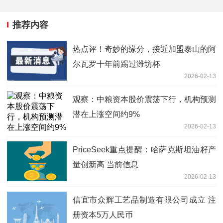
推荐内容
热点评！奇妙的缘分，接近加盟泰山的阿
尔瓦罗十年前踢过潍坊杯
2026-02-13
观察：中粮资本股价震荡下行，机构预测
潜在上涨空间约9%
2026-02-13
PriceSeek重点提醒：哈萨克斯坦油籽产
量创新高 当前信息
2026-02-13
信宜市众辉工艺品制造有限公司成立 注
册资本5万人民币