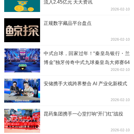
流入2.45亿元 天天资讯
2026-02-10
正规数字藏品平台盘点
2026-02-10
中式台球，回家过年！“秦皇岛银行・兰
博金”独牙传奇中式九球秦皇岛大师赛64
2026-02-10
强集结，全球高手逐梦港城
安储携手大戏跨界整合 AI 产业化新模式
2026-02-10
昆药集团携手一心堂打响“开门红”战役
2026-02-10