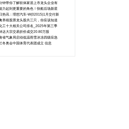
分钟带你了解软体家居上市龙头企业有
能力起到更重要的角色！快船后场新星
日热讯：理想汽车-W(02015)1月交付新
禽养殖股票龙头股共三只，你应该知道
化工十大相关公司排名_2025年第三季
林达大宗交易折价成交20.80万股
南省气象局启动低温雨雪冰冻四级应急
兰冬奥会中国体育代表团成立 信息