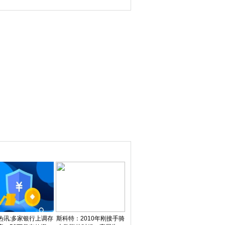
焦点速讯
热讯:多家银行上调存
斯科特：2010年刚接手骑