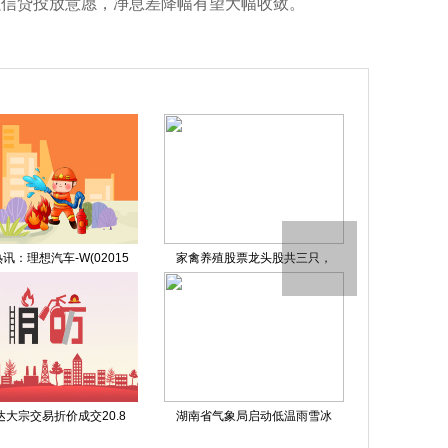
强信贷投放意愿，净息差降幅有望大幅收敛。
讯：理想汽车-W(02015
家禽养殖股票龙头股共三只，
米兰冬奥会
达大宗交易折价成交20.8
湖南省气象局启动低温雨雪冰
今夜决战日