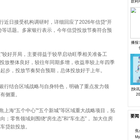
款利
近日接受机构调研时，详细回应了2026年信贷“开
势等话题。多家银行表示，今年信贷投放节奏符合预
播报
红”较好开局，主要得益于较早启动旺季相关准备工
红”投放整体良好，较往年同期多增，收益率较上年四季
健起步，投放节奏契合预期，总体投放好于上年。
银行结合区域战略与自身特色，明确了重点发力领
[快
各有侧重。
2
上海“五个中心”“五个新城”等区域重大战略项目，拓
要闻
；零售领域则围绕“房生态”和“车生态”， 加大住房
汽车贷款投放。
焦
M