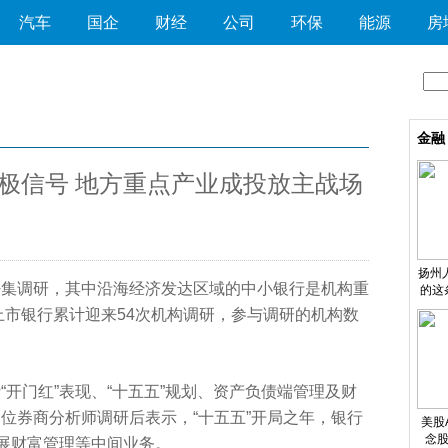
汽车
国企
财经
公司
环保
能源
房
金融
积极信号 地方重点产业成投放主战场
扬州
构密集调研，其中沿海经济发达区域的中小银行是机构重
的这
上市银行累计迎来54次机构调研，参与调研的机构数
“开门红”表现、“十五五”规划、资产负债端管理及财
位券商分析师调研后表示，“十五五”开局之年，银行
美股
念股
发展财富管理等中间业务。