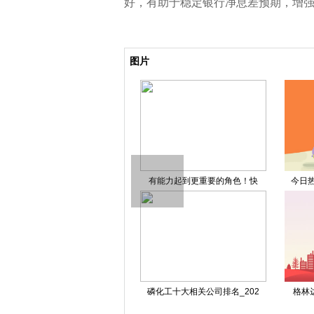
好，有助于稳定银行净息差预期，增
关键词：
实况网
热点资讯
图片
一分钟带你了解软体家居上市
有能力起到更重要的角色！快
今日热
磷化工十大相关公司排名_202
格林