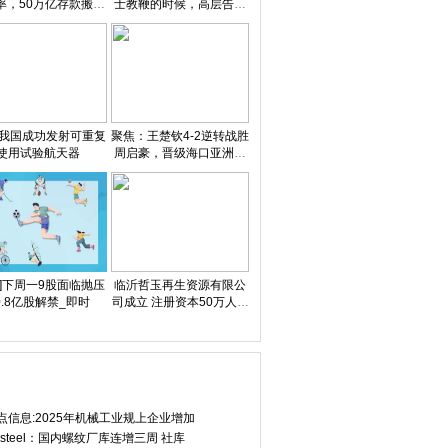
率，50万亿存款搬家
士教鞭的时候，高层告诉
节奏会放缓吗？
我詹姆斯不敢离队
:我国成功发射可重复
聚焦：王楚钦4-2逆转战胜
使用试验航天器
周启豪，晋级海口亚洲杯
四强
讯]下周一9股面临抛压
临沂哲玉再生资源有限公
0.8亿股解禁_即时
司成立 注册资本50万人民
币|每日信息
点信息:2025年机械工业规上企业增加
ysteel：国内螺纹厂库连增三周 社库