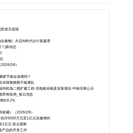
成投放主战场
g在春晚》共启AI时代出行新篇章
？|新动态
时
位
26/2/6）
款搬家节奏会放缓吗？
层告诉我詹姆斯不敢离队
场及福州机场二期扩建工程-充电桩采购及安装项目-中标结果公示
道即将投用_每日消息
长8.2%
藏）（2026/2/6）
电子拟斥5000万元至1亿元实施增持
至1亿元 焦点观察
枪产品的开发工作