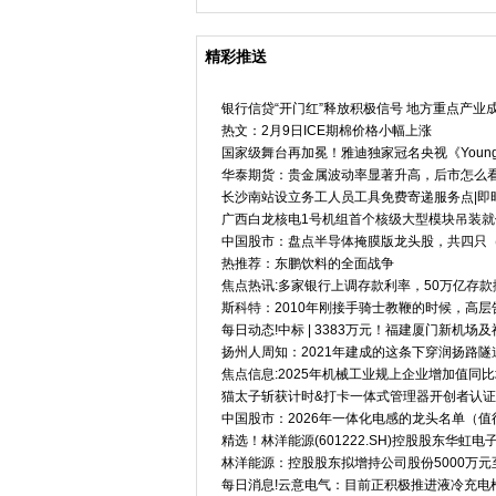
精彩推送
银行信贷“开门红”释放积极信号 地方重点产业
热文：2月9日ICE期棉价格小幅上涨
国家级舞台再加冕！雅迪独家冠名央视《Youn
华泰期货：贵金属波动率显著升高，后市怎么看
长沙南站设立务工人员工具免费寄递服务点|即
广西白龙核电1号机组首个核级大型模块吊装就
中国股市：盘点半导体掩膜版龙头股，共四只（20
热推荐：东鹏饮料的全面战争
焦点热讯:多家银行上调存款利率，50万亿存
斯科特：2010年刚接手骑士教鞭的时候，高
每日动态!中标 | 3383万元！福建厦门新机
扬州人周知：2021年建成的这条下穿润扬路隧
焦点信息:2025年机械工业规上企业增加值同比增
猫太子斩获计时&打卡一体式管理器开创者认证
中国股市：2026年一体化电感的龙头名单（值得收
精选！林洋能源(601222.SH)控股股东华虹
林洋能源：控股股东拟增持公司股份5000万元
每日消息!云意电气：目前正积极推进液冷充电