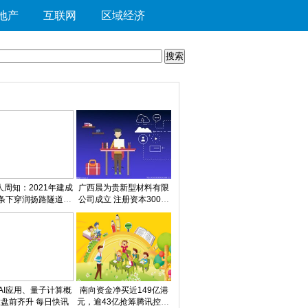
地产
互联网
区域经济
人周知：2021年建成
广西晨为贵新型材料有限
条下穿润扬路隧道即
公司成立 注册资本300万
将投用_每日消息
人民币
AI应用、量子计算概
南向资金净买近149亿港
盘前齐升 每日快讯
元，逾43亿抢筹腾讯控股|