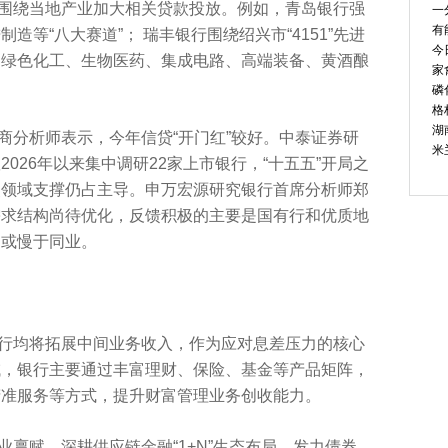
围绕当地产业加大相关贷款投放。例如，青岛银行强
一
有
等“八大赛道”； 瑞丰银行围绕绍兴市“4151”先进
今
、绿色化工、生物医药、集成电路、高端装备、黄酒酿
家
磷
格
湖
商分析师表示，今年信贷“开门红”较好。中泰证券研
米
026年以来集中调研22家上市银行，“十五五”开局之
点领域支撑仍占主导。申万宏源研究银行首席分析师郑
需求结构尚待优化，反馈积极的主要是国有行和优质地
速或慢于同业。
行均将拓展中间业务收入，作为应对息差压力的核心
域，银行主要通过丰富理财、保险、基金等产品矩阵，
精准服务等方式，提升财富管理业务创收能力。
禀赋，深耕供应链金融“1+N”生态布局，发力债券