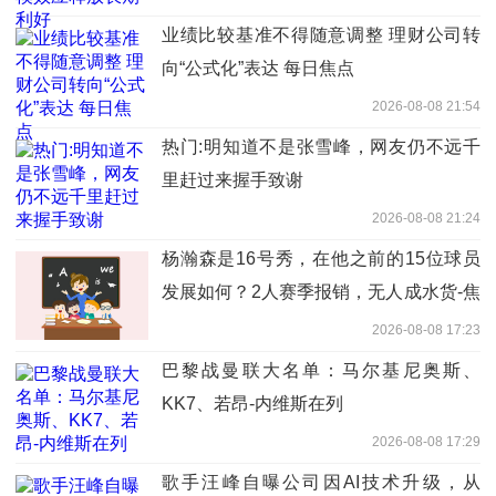
业绩比较基准不得随意调整 理财公司转
向“公式化”表达 每日焦点
2026-08-08 21:54
热门:明知道不是张雪峰，网友仍不远千
里赶过来握手致谢
2026-08-08 21:24
杨瀚森是16号秀，在他之前的15位球员
发展如何？2人赛季报销，无人成水货-焦
点快看
2026-08-08 17:23
巴黎战曼联大名单：马尔基尼奥斯、
KK7、若昂-内维斯在列
2026-08-08 17:29
歌手汪峰自曝公司因AI技术升级，从