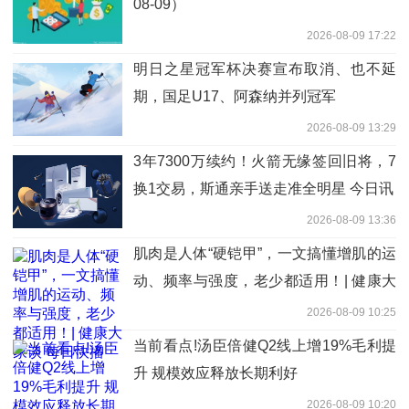
08-09）
2026-08-09 17:22
明日之星冠军杯决赛宣布取消、也不延
期，国足U17、阿森纳并列冠军
2026-08-09 13:29
3年7300万续约！火箭无缘签回旧将，7
换1交易，斯通亲手送走准全明星 今日讯
2026-08-09 13:36
肌肉是人体“硬铠甲”，一文搞懂增肌的运
动、频率与强度，老少都适用！| 健康大
家谈 每日快播
2026-08-09 10:25
当前看点!汤臣倍健Q2线上增19%毛利提
升 规模效应释放长期利好
2026-08-09 10:20