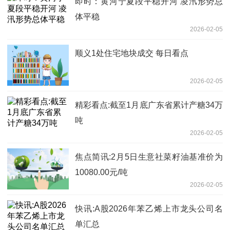
即时：黄河宁夏段平稳开河 凌汛形势总
体平稳
2026-02-05
顺义1处住宅地块成交 每日看点
2026-02-05
精彩看点:截至1月底广东省累计产糖34万
吨
2026-02-05
焦点简讯:2月5日生意社菜籽油基准价为
10080.00元/吨
2026-02-05
快讯:A股2026年苯乙烯上市龙头公司名
单汇总