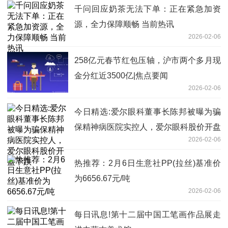
千问回应奶茶无法下单：正在紧急加资
源，全力保障顺畅 当前热讯
2026-02-06
258亿元春节红包压轴，沪市两个多月现
金分红近3500亿|焦点要闻
2026-02-06
今日精选:爱尔眼科董事长陈邦被曝为骗
保精神病医院实控人，爱尔眼科股价开盘
2026-02-06
下跌
热推荐：2月6日生意社PP(拉丝)基准价
为6656.67元/吨
2026-02-06
每日讯息!第十二届中国工笔画作品展走