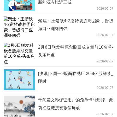
新能源占比近三成
2026-02-07
聚焦：王楚钦4-2逆转战胜周启豪，晋级
海口亚洲杯四强
2026-02-07
2月6日联发科概念股票成交量前10名单-
头条焦点
2026-02-07
[快讯]下周一9股面临抛压 20.8亿股解禁_
即时
2026-02-07
千问发文称保证用户的免单卡能用掉！此
前红包链接被微信屏蔽
2026-02-07