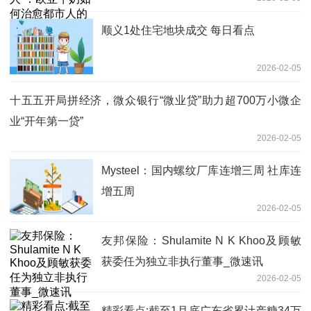
耗？
顺义1处住宅地块成交 每日看点
2026-02-05
十五五开局拼经济，微众银行“微业贷”助力超700万小微企
业“开年第一贷”
2026-02-05
Mysteel：国内螺纹厂库连增三周 社库连
增五周
2026-02-05
友邦保险：Shulamite N K Khoo及顾敏
获委任为独立非执行董事_微速讯
2026-02-05
精彩看点:截至1月底广东省累计产糖34万