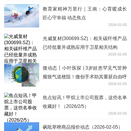
教育家精神万里行｜王南：心育暖成长
匠心守幸福 动态焦点
2026-02-05
光威复材(300699.SZ)：相关碳纤维产品
已经批量并成熟应用于卫星相关结构
2026-02-05
微动态丨小叶医探 | 3岁娃患罕见气管肿
瘤致气道梗阻！微创手术助其重获自由呼
2026-02-05
吸
焦点短讯！甲烷上市公司股票，这些名单
收藏好！（2026/2/5）
2026-02-05
砜吡草唑商品报价动态（2026-02-05）