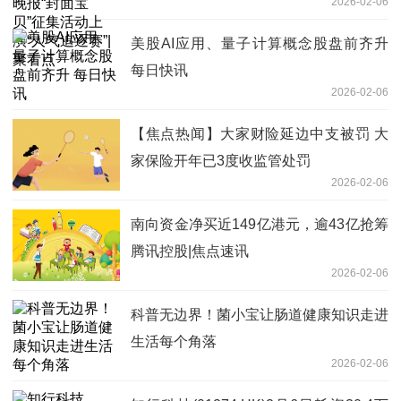
2026-02-06
逐赛”|聚看点
美股AI应用、量子计算概念股盘前齐升
每日快讯
2026-02-06
【焦点热闻】大家财险延边中支被罚 大
家保险开年已3度收监管处罚
2026-02-06
南向资金净买近149亿港元，逾43亿抢筹
腾讯控股|焦点速讯
2026-02-06
科普无边界！菌小宝让肠道健康知识走进
生活每个角落
2026-02-06