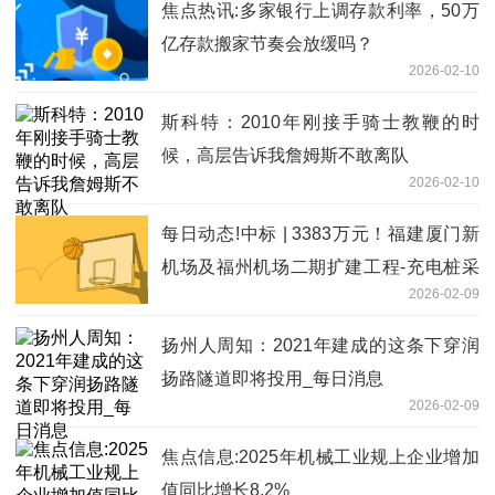
焦点热讯:多家银行上调存款利率，50万
亿存款搬家节奏会放缓吗？
2026-02-10
斯科特：2010年刚接手骑士教鞭的时
候，高层告诉我詹姆斯不敢离队
2026-02-10
每日动态!中标 | 3383万元！福建厦门新
机场及福州机场二期扩建工程-充电桩采
2026-02-09
购及安装项目-中标结果公示
扬州人周知：2021年建成的这条下穿润
扬路隧道即将投用_每日消息
2026-02-09
焦点信息:2025年机械工业规上企业增加
值同比增长8.2%