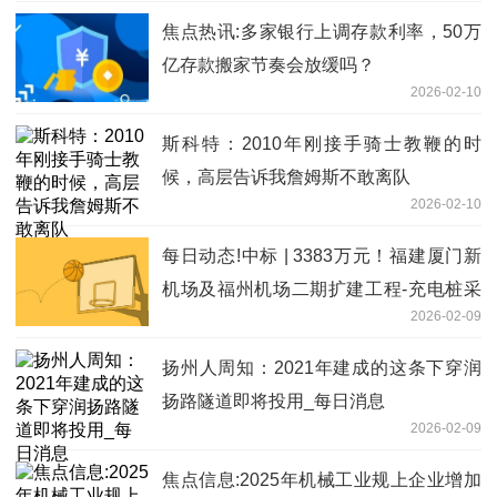
焦点热讯:多家银行上调存款利率，50万
亿存款搬家节奏会放缓吗？
2026-02-10
斯科特：2010年刚接手骑士教鞭的时
候，高层告诉我詹姆斯不敢离队
2026-02-10
每日动态!中标 | 3383万元！福建厦门新
机场及福州机场二期扩建工程-充电桩采
2026-02-09
购及安装项目-中标结果公示
扬州人周知：2021年建成的这条下穿润
扬路隧道即将投用_每日消息
2026-02-09
焦点信息:2025年机械工业规上企业增加