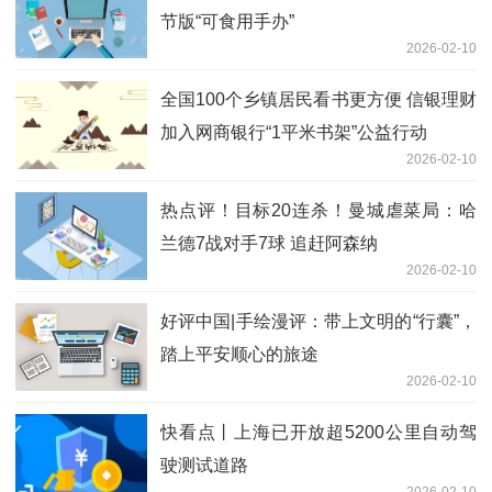
节版“可食用手办”
2026-02-10
全国100个乡镇居民看书更方便 信银理财
加入网商银行“1平米书架”公益行动
2026-02-10
热点评！目标20连杀！曼城虐菜局：哈
兰德7战对手7球 追赶阿森纳
2026-02-10
好评中国|手绘漫评：带上文明的“行囊”，
踏上平安顺心的旅途
2026-02-10
快看点丨上海已开放超5200公里自动驾
驶测试道路