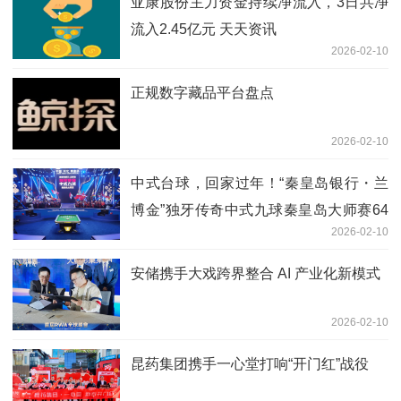
亚康股份主力资金持续净流入，3日共净
流入2.45亿元 天天资讯
2026-02-10
正规数字藏品平台盘点
2026-02-10
中式台球，回家过年！“秦皇岛银行・兰
博金”独牙传奇中式九球秦皇岛大师赛64
2026-02-10
强集结，全球高手逐梦港城
安储携手大戏跨界整合 AI 产业化新模式
2026-02-10
昆药集团携手一心堂打响“开门红”战役