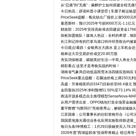
从“忍痛”到“无痛”：麻醉护士如何搭建全程无痛
今日热讯：辟谣科普小课堂⑰ | 车厘子耐运输
PriceSeek提醒：氧化钬出厂报价上涨5000元/
曼恩斯特：预计2025年亏损9000万元-1.1亿元
财政部：2025年安排高标准农田建设资金176
徐彬加盟狼队！媒体人热议：全村的希望，狼队
长江和记持有的巴拿马港口特许经营权合约被裁
今日观点!暴跌！金银再次大跳水 是上车机会
格林达大宗交易折价成交20.80万股
夯实消保根基，赋能美好生活—中荷人寿全力
精彩看点:这里才是考验实战的时候！
湖南省气象局启动低温雨雪冰冻四级应急响应 
PriceSeek重点提醒：石脑油价格上调150元
高盛：升泰格医药(03347)目标价至66.4港元
金田股份2025年净利预增51.50%至73.14
商汤开源多模态自主推理模型SenseNova-MAR
从用户需求出发，OPPO钱包打造全场景金融
董宇辉携“与辉同行”亮相青秀山，解锁绿城烟
江苏国泰：公司董事长的任职资格符合《公司
我国星地激光通信业务化应用实验取得新进展_
每日头条!坤博精工：1月29日获融资买入78.2
2026年度“西湖益联保”投保即将截止 错过再等