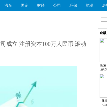
汽车
国企
财经
公司
环保
能源
房
金融
成立 注册资本100万人民币|滚动
阚清
后状
谣言
暴跌
Ge