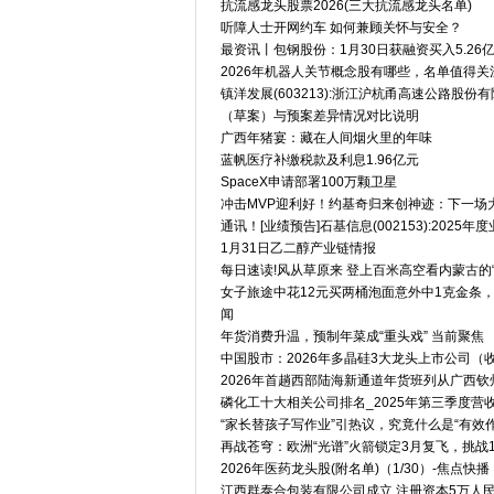
抗流感龙头股票2026(三大抗流感龙头名单)
听障人士开网约车 如何兼顾关怀与安全？
最资讯丨包钢股份：1月30日获融资买入5.26
2026年机器人关节概念股有哪些，名单值得关
镇洋发展(603213):浙江沪杭甬高速公路
（草案）与预案差异情况对比说明
广西年猪宴：藏在人间烟火里的年味
蓝帆医疗补缴税款及利息1.96亿元
SpaceX申请部署100万颗卫星
冲击MVP迎利好！约基奇归来创神迹：下一场
通讯！[业绩预告]石基信息(002153):2025年
1月31日乙二醇产业链情报
每日速读!风从草原来 登上百米高空看内蒙古的
女子旅途中花12元买两桶泡面意外中1克金条，
闻
年货消费升温，预制年菜成“重头戏” 当前聚焦
中国股市：2026年多晶硅3大龙头上市公司（
2026年首趟西部陆海新通道年货班列从广西钦
磷化工十大相关公司排名_2025年第三季度营
“家长替孩子写作业”引热议，究竟什么是“有效作
再战苍穹：欧洲“光谱”火箭锁定3月复飞，挑战
2026年医药龙头股(附名单)（1/30）-焦点快播
江西群泰合包装有限公司成立 注册资本5万人民