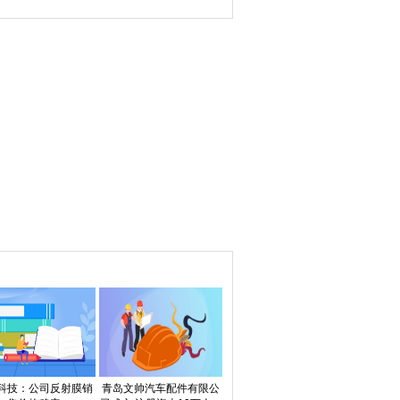
高盛、德银都认为市
场反应过度了
科技：公司反射膜销
青岛文帅汽车配件有限公