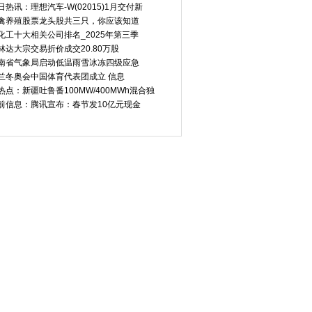
日热讯：理想汽车-W(02015)1月交付新
禽养殖股票龙头股共三只，你应该知道
化工十大相关公司排名_2025年第三季
林达大宗交易折价成交20.80万股
益已不足3%？多家
2025年我国服务业转型升级步
讯息：广联航空：
南省气象局启动低温雨雪冰冻四级应急
兰冬奥会中国体育代表团成立 信息
热点：新疆吐鲁番100MW/400MWh混合独
前信息：腾讯宣布：春节发10亿元现金