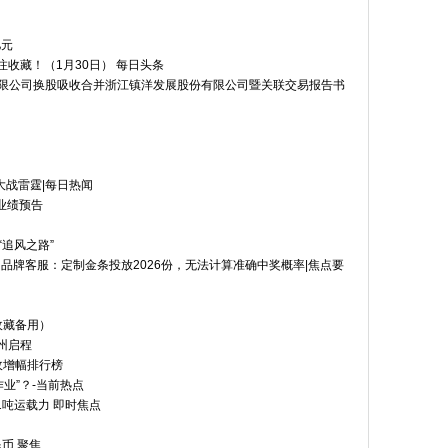
亿元
注收藏！（1月30日） 每日头条
股份有限公司换股吸收合并浙江镇洋发展股份有限公司暨关联交易报告书
大战雷霆|每日热闻
度业绩预告
“追风之路”
品牌客服：定制金条投放2026份，无法计算准确中奖概率|焦点要
收藏备用）
州启程
收增幅排行榜
业”？-当前热点
1吨运载力 即时焦点
币 聚焦