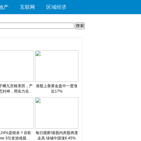
地产
互联网
区域经济
子晒九宫格美照，产
港股上善黄金盘中一度涨
态封神，用实力击碎
近17%
，元气满满 今日看点
24%是错杀？谷歌
每日观察!港股内房股再度
nie 3引发游戏股崩
走高 绿城中国涨6.45%