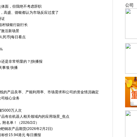
公司
失体面，但我绝不考虑辞职
崩盘，高盛、德银都认为市场反应过度了
册证
信村镇银行副行长
”激活新场景
人民币|每日看点
%
还是非常明显的？|快播报
关事项 快播
条线的产品良率、产能利用率、市场需求和公司的资金情况确定
公司核心业务
5000万人次
产品有在机器人相关领域内的应用场景_焦点
名单！（2026/2/2）
铜农产品期货(2026年2月2日)
价15.94港元 每日播报