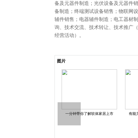
备及元器件制造；光伏设备及元器件
备制造；终端测试设备销售；物联网
辅件销售；电器辅件制造；电工器材
询、技术交流、技术转让、技术推广
经营活动）。
关键词：
电气有限公司
法定代表人为赵
机械
图片
今日热讯：理想汽车-W(02015
家禽养殖股票龙头股共三只，
磷化工