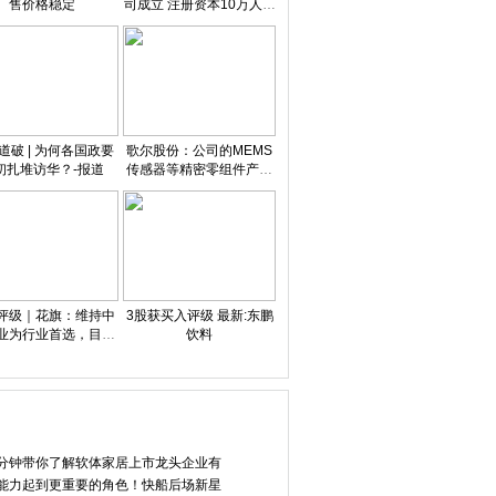
售价格稳定
司成立 注册资本10万人民
币|每日看点
道破 | 为何各国政要
歌尔股份：公司的MEMS
初扎堆访华？-报道
传感器等精密零组件产品
有在机器人相关领域内的
应用场景_焦点
评级｜花旗：维持中
3股获买入评级 最新:东鹏
业为行业首选，目标
饮料
5.94港元 每日播报
腾讯宣布：春节发
今夜决战日本队！一起为中国
茂业商业公告申报
分钟带你了解软体家居上市龙头企业有
能力起到更重要的角色！快船后场新星