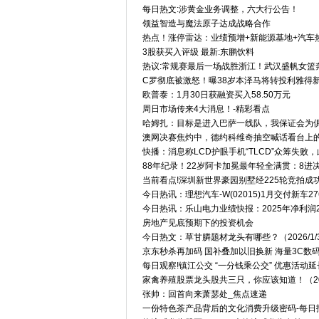
每日热文:涉黄金业务调整，六大行公告！
领益智造与魔法原子达成战略合作
热点！涨停雷达：业绩预增+新能源基地+汽车热
3股获买入评级 最新:东鹏饮料
热议:常规赛最后一场战胜浙江！武汉盛帆女篮
C罗彻底被激怒！曝38岁本泽马将转投利雅得新
欧普泰：1月30日获融资买入58.50万元
周日市场传来4大消息！-精彩看点
哈姆扎：目标是进入巴萨一线队，我保证会为俱
澳网决赛焦灼中，德约科维奇抽空喊话看台上
快播：消息称LCD护眼手机“TLCD”众筹失败，
88年纪录！22岁阿卡加冕最年轻全满贯：8进
当前看点!深圳新世界豪园别墅经225轮竞拍成功
今日热讯：理想汽车-W(02015)1月交付新车27
今日热讯：乐山电力业绩快报：2025年净利润234
房地产见底预期下的投资机会
今日热文：草甘膦题材龙头有哪些？（2026/1/
京东秒杀再加码 国补叠加以旧换新 海量3C数
每日观察!镇江公交 “一分钱乘公交” 优惠活动延长至
家禽养殖股票龙头股共三只，你应该知道！（2026
张帅：回首向来萧瑟处_焦点速递
一份特色茶产品背后的文化消费升级密码-每日