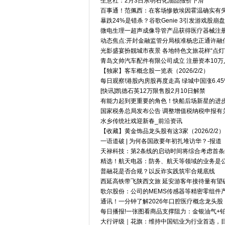
生意社：2月3日东明石化油品报价下滑
百事通！范佩西：在客场惨败埃因霍温确实有
暴跌24%是错杀？谷歌Genie 3引发游戏股
微电生理一超声成像导管产品获得医疗器械注
动态焦点:开封金融监管分局核准杨忠正通许融
光影盛宴扮靓城市夜景 各地特色文旅花样“点灯
青岛文帅汽车配件有限公司成立 注册资本10万
【独家】客车概念股一览表（2026/2/2）
每日观察!港股内房股再度走高 绿城中国涨6.45
[快讯]凯德石英12万限售股2月10日解禁
有能力起到更重要的角色！快船后场新星的进步
国家税务总局发布公告 调整增值税纳税申报有
水乡传统社戏迎新春_前沿资讯
【收藏】黄金饰品龙头股有这3家（2026/2/2）
一语道破 | 为何各国政要年初扎堆访华？-报道
天禄科技：第2条线的启动时间将综合考虑首
精选！航天电器：防务、航天等领域的业务是
普融花是否合规？以反诈实践筑牢合规底线
西延高铁带飞陕西文旅 延安游客年接待量有望破
歌尔股份：公司的MEMS传感器等精密零组件
通讯！一分钟了解2026年口腔医疗概念龙头股，附
每日播报!一张图看商品支撑阻力：金银油气+铂钯
大行评级｜花旗：维持中国铝业为行业首选，目标