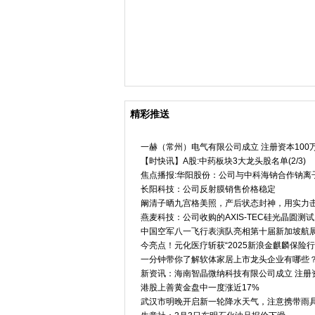
湖南省气象局启动低温雨雪冰
米兰
精彩推送
一赫（常州）电气有限公司成立 注册资本100
【时快讯】A股:中药板块3大龙头股名单(2/3)
焦点播报:华阳股份：公司与中科海钠合作钠离
长阳科技：公司反射膜销售价格稳定
阚清子晒九宫格美照，产后状态封神，用实力击
燕麦科技：公司收购的AXIS-TEC硅光晶圆测
中国空军八一飞行表演队亮相第十届新加坡航
今亮点！元化医疗斩获“2025新浪金麒麟保险
一分钟带你了解软体家居上市龙头企业有哪些？（2
新资讯：海南智晶微纳科技有限公司成立 注册资
港股上善黄金盘中一度涨近17%
武汉市明晚开启新一轮降水天气，注意携带雨