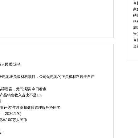
今
家
磷
格
冬奥会中国体育代表团成
今热点：新疆吐鲁番100MW/40
银行理财收
湖
米
今
当
万人民币|滚动
子电池正负极材料项目，公司钠电池的正负极材料属于自产
碎谣言，元气满满 今日看点
试产品销售收入占比不足1%
展
行业评选”年度卓越健康管理服务协同奖
026/2/3）
本100万人民币
具！