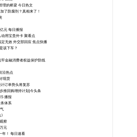
管理的桥梁 今日热文
是加了防腐剂？真相来了！
吨
6亿元 每日播报
动用宝贵外卡 聚看点
定无效 外交部回应 焦点快播
还是该下车？
筑牢金融消费者权益保护防线
前沿热点
利好现货
 预计订单势头将复苏
% 同步推回购增持计划|今头条
S 播报
服务体系
火气
法》
观察
8万元
一年！ 每日速看