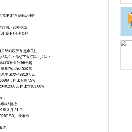
管理 ST八菱触及涨停
奔赴俱乐部杯赛场
月 签下1年半合约
乐部倾尽所有 焦点关注
的纳达尔：你想下来打吗，拉法？
此前宣称售2499元起
决赛拿7冠 纳达尔鼓掌
易主 成交价8810万元
668辆，同比下降7.5%
0.23万元 同比增长3.68%
30）
码爆款5折抢
 3 月 31 日
/1/30）-快看点
报道