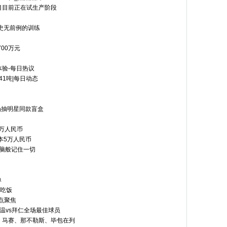
目目前正在试生产阶段
史无前例的训练
700万元
验-每日热议
41吨|每日动态
场抽明星同款盲盒
万人民币
本5万人民币
像大脑般记住一切
单
内吃饭
点聚焦
温vs拜仁全场最佳球员
：马赛、那不勒斯、毕包在列