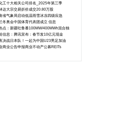
化工十大相关公司排名_2025年第三季
林达大宗交易折价成交20.80万股
南省气象局启动低温雨雪冰冻四级应急
兰冬奥会中国体育代表团成立 信息
热点：新疆吐鲁番100MW/400MWh混合独
前信息：腾讯宣布：春节发10亿元现金
夜决战日本队！一起为中国U23男足加油
业商业公告申报商业不动产公募REITs