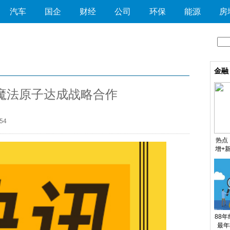
汽车
国企
财经
公司
环保
能源
房
金融
魔法原子达成战略合作
54
热点
增+
理
88
最年