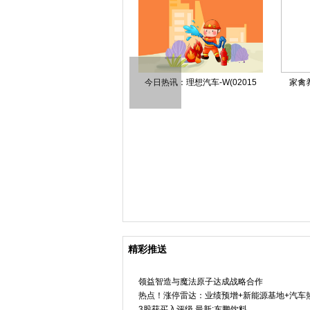
大熊猫“晓晓”和“蕾蕾”将
今日热讯：理想汽车-W(02015
家禽
我国自主研发注射用硼药进入
精彩推送
领益智造与魔法原子达成战略合作
热点！涨停雷达：业绩预增+新能源基地+汽车热
3股获买入评级 最新:东鹏饮料