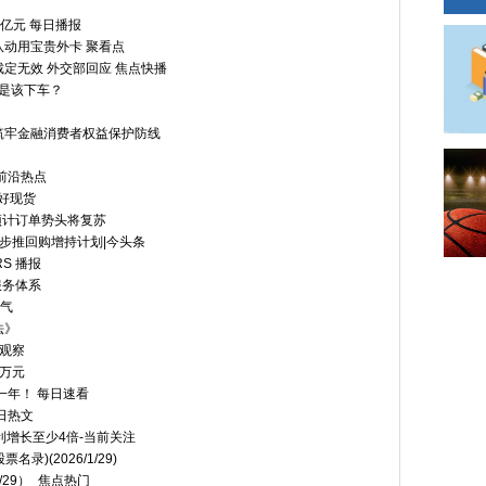
6亿元 每日播报
动用宝贵外卡 聚看点
定无效 外交部回应 焦点快播
还是该下车？
筑牢金融消费者权益保护防线
前沿热点
利好现货
 预计订单势头将复苏
% 同步推回购增持计划|今头条
S 播报
服务体系
火气
法》
观察
8万元
一年！ 每日速看
日热文
利增长至少4倍-当前关注
录)(2026/1/29)
29）_焦点热门