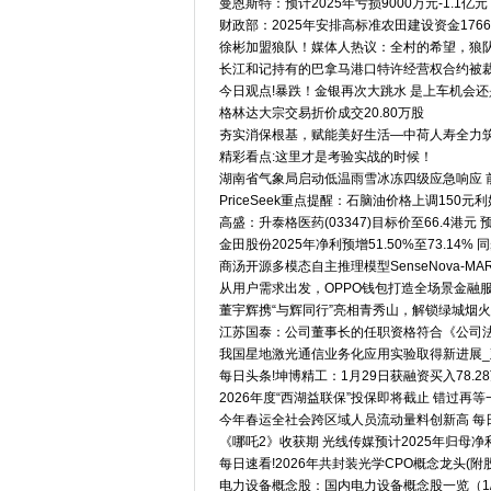
曼恩斯特：预计2025年亏损9000万元-1.1亿元
财政部：2025年安排高标准农田建设资金176
徐彬加盟狼队！媒体人热议：全村的希望，狼队
长江和记持有的巴拿马港口特许经营权合约被裁
今日观点!暴跌！金银再次大跳水 是上车机会
格林达大宗交易折价成交20.80万股
夯实消保根基，赋能美好生活—中荷人寿全力
精彩看点:这里才是考验实战的时候！
湖南省气象局启动低温雨雪冰冻四级应急响应 
PriceSeek重点提醒：石脑油价格上调150元
高盛：升泰格医药(03347)目标价至66.4港元
金田股份2025年净利预增51.50%至73.14
商汤开源多模态自主推理模型SenseNova-MAR
从用户需求出发，OPPO钱包打造全场景金融
董宇辉携“与辉同行”亮相青秀山，解锁绿城烟
江苏国泰：公司董事长的任职资格符合《公司
我国星地激光通信业务化应用实验取得新进展_
每日头条!坤博精工：1月29日获融资买入78.2
2026年度“西湖益联保”投保即将截止 错过再等
今年春运全社会跨区域人员流动量料创新高 每
《哪吒2》收获期 光线传媒预计2025年归母净
每日速看!2026年共封装光学CPO概念龙头(附股票名
电力设备概念股：国内电力设备概念股一览（1/