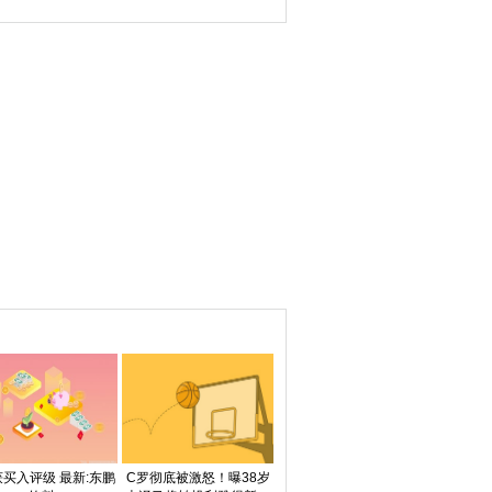
拿7冠 纳达尔鼓掌
获买入评级 最新:东鹏
C罗彻底被激怒！曝38岁