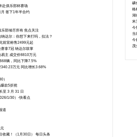
磷
奔赴俱乐部杯赛场
格
月 签下1年半合约
湖
米
今
乐部倾尽所有 焦点关注
当
的纳达尔：你想下来打吗，拉法？
今
此前宣称售2499元起
茂
决赛拿7冠 纳达尔鼓掌
易主 成交价8810万元
668辆，同比下降7.5%
0.23万元 同比增长3.68%
30）
码爆款5折抢
 3 月 31 日
/1/30）-快看点
报道
亿元
注收藏！（1月30日） 每日头条