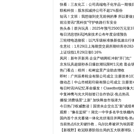
快看：三友化工：公司高端电子化学品一期项
联检科技：股东拟减持公司不超1%股份
短讯！文班：我想做到史无前例的事 所以要做
前沿资讯!“黑科技”守护铁路行车安全
热头条丨群兴玩具：2025年预亏2500万元至3
每日消息![快讯]鸿泉技术公布年度业绩预告
三轮锂电选骆驼：以汽车级标准焕新低速出行体
生意社：1月29日上海期货交易所期锌库存282
上证综指1月29日涨0.16%
凤冈：新年开新局 企业产销两旺冲刺“开门红”
京东玩具超级秒杀日爆款潮玩限时1元抢 逛会
热门看点：梧州：松树盆景产业助农增收
即时：广州辰希鞋业有限公司成立 注册资本10
微动态丨中山市精彩印刷有限公司成立 注册资
每日时讯!AI记忆革命爆发！Clawdbot如何
中复神鹰与光大同创签订合作协议-焦点热讯
播报:消费场景“上新” 加快释放市场潜力
今日热门!权威数读丨国资央企交出五“新”成绩
观察：“像在监狱”！湖北一中学多名学生铁棚
国内首个水光蓄储一体化光伏项目并网发电-热
当前热点6次关键扑救，乌尔比希被评为埃因霍
【新视野】欧冠联赛阶段出局的五大联赛球队