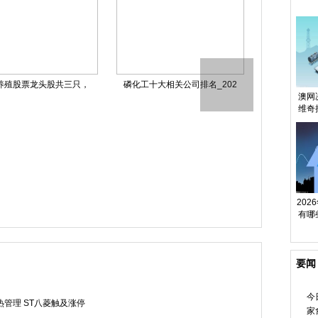
养殖股票龙头股共三只，
磷化工十大相关公司排名_202
格林达大宗交
澳网
维奇
达尔
今热点：新疆吐
20
有哪
藏！
要闻
今
管理 ST八菱触及涨停
家