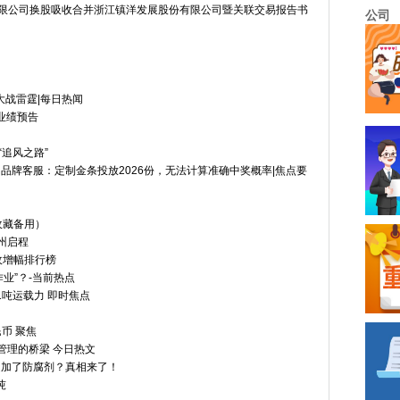
股份有限公司换股吸收合并浙江镇洋发展股份有限公司暨关联交易报告书
公司
大战雷霆|每日热闻
度业绩预告
“追风之路”
品牌客服：定制金条投放2026份，无法计算准确中奖概率|焦点要
收藏备用）
州启程
收增幅排行榜
业”？-当前热点
1吨运载力 即时焦点
币 聚焦
管理的桥梁 今日热文
是加了防腐剂？真相来了！
吨