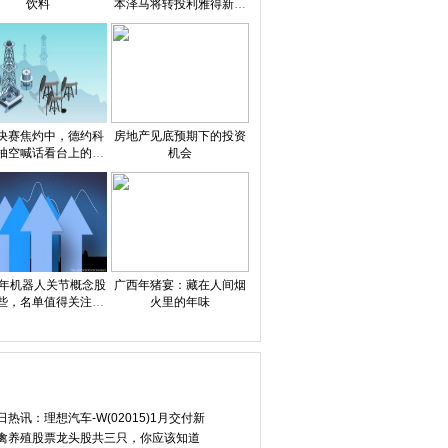
饮料
本泽马将转投利雅得新月
签下1年半合约
易折价成交20.8
湖南省气象局启动低温雨雪冰
米兰冬奥会中国体
决赛焦灼中，德约科
房地产见底预期下的投资
抽空喊话看台上的纳
机会
：你想下来打吗，拉
法？
鲁番100MW/40
当前信息：腾讯宣布：春节发
今夜决战日本队！
26年机器人关节概念股
广西年猪宴：藏在人间烟
些，名单值得关注收
火里的年味
（1月30日） 每日头
条
日热讯：理想汽车-W(02015)1月交付新
禽养殖股票龙头股共三只，你应该知道