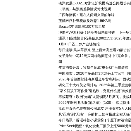
镇洋发展(603213):浙江沪杭甬高速公路
（草案）与预案差异情况对比说明
广西年猪宴：藏在人间烟火里的年味
蓝帆医疗补缴税款及利息1.96亿元
SpaceX申请部署100万颗卫星
冲击MVP迎利好！约基奇归来创神迹：下一场
通讯！[业绩预告]石基信息(002153):2025年
1月31日乙二醇产业链情报
每日速读!风从草原来 登上百米高空看内蒙古的
女子旅途中花12元买两桶泡面意外中1克金条，
闻
年货消费升温，预制年菜成“重头戏” 当前聚焦
中国股市：2026年多晶硅3大龙头上市公司（
2026年首趟西部陆海新通道年货班列从广西钦
磷化工十大相关公司排名_2025年第三季度营
“家长替孩子写作业”引热议，究竟什么是“有效作
再战苍穹：欧洲“光谱”火箭锁定3月复飞，挑战
2026年医药龙头股(附名单)（1/30）-焦点快播
江西群泰合包装有限公司成立 注册资本5万人民
从“忍痛”到“无痛”：麻醉护士如何搭建全程无痛
今日热讯：辟谣科普小课堂⑰ | 车厘子耐运输
PriceSeek提醒：氧化钬出厂报价上涨5000元/