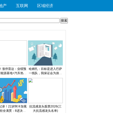
地产
互联网
区域经济
！涨停雷达：业绩预
哈姆扎：目标是进入巴萨
新能源基地+汽车热管
一线队，我保证会为俱乐
 ST八菱触及涨停
部倾尽所有 焦点关注
年纪录！22岁阿卡加冕
抗流感龙头股票2026(三
轻全满贯：8进决赛
大抗流感龙头名单)