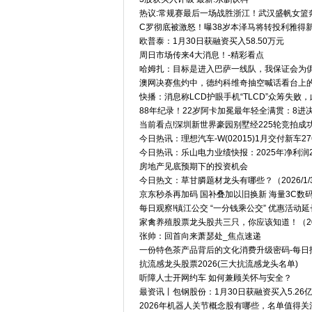
热议:常规赛最后一场战胜浙江！武汉盛帆女篮
C罗彻底被激怒！曝38岁本泽马将转投利雅得新
欧普泰：1月30日获融资买入58.50万元
周日市场传来4大消息！-精彩看点
哈姆扎：目标是进入巴萨一线队，我保证会为俱
澳网决赛焦灼中，德约科维奇抽空喊话看台上
快播：消息称LCD护眼手机“TLCD”众筹失败，
88年纪录！22岁阿卡加冕最年轻全满贯：8进
当前看点!深圳新世界豪园别墅经225轮竞拍成功
今日热讯：理想汽车-W(02015)1月交付新车27
今日热讯：乐山电力业绩快报：2025年净利润234
房地产见底预期下的投资机会
今日热文：草甘膦题材龙头有哪些？（2026/1/
京东秒杀再加码 国补叠加以旧换新 海量3C数
每日观察!镇江公交 “一分钱乘公交” 优惠活动延长至
家禽养殖股票龙头股共三只，你应该知道！（2026
张帅：回首向来萧瑟处_焦点速递
一份特色茶产品背后的文化消费升级密码-每日
抗流感龙头股票2026(三大抗流感龙头名单)
听障人士开网约车 如何兼顾关怀与安全？
最资讯丨包钢股份：1月30日获融资买入5.26
2026年机器人关节概念股有哪些，名单值得关