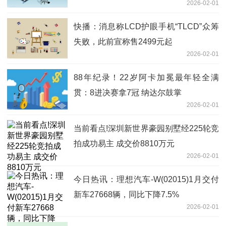
2026-02-01
快播：消息称LCD护眼手机“TLCD”众筹
失败，此前宣称售2499元起
2026-02-01
88年纪录！22岁阿卡加冕最年轻全满
贯：8进决赛拿7冠 纳达尔鼓掌
2026-02-01
当前看点!深圳新世界豪园别墅经225轮竞
拍成功易主 成交价8810万元
2026-02-01
今日热讯：理想汽车-W(02015)1月交付
新车27668辆，同比下降7.5%
2026-02-01