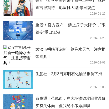
鲁能下赛季有望迎来全新中卫搭档！球迷
直言很期待，彭啸挑大梁|每日观点
2026-01-25
重磅！官方宣布：禁止房子大降价，“限
跌令”重出江湖！
2026-01-25
武汉市明晚开启新一轮降水天气，注意携
带雨具！
2026-02-03
生意社：2月3日东明石化油品报价下滑
2026-02-03
百事通！范佩西：在客场惨败埃因霍温确
实有失体面，但我绝不考虑辞职