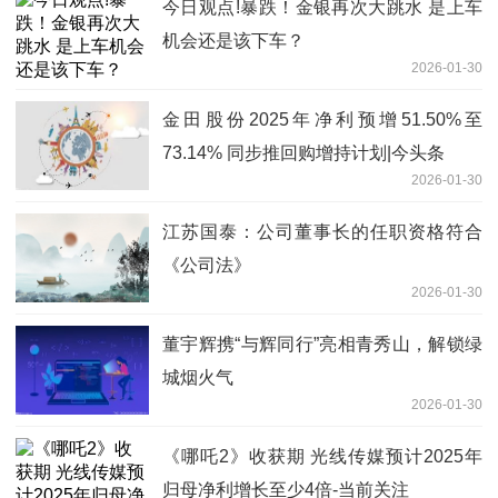
今日观点!暴跌！金银再次大跳水 是上车
机会还是该下车？
2026-01-30
金田股份2025年净利预增51.50%至
73.14% 同步推回购增持计划|今头条
2026-01-30
江苏国泰：公司董事长的任职资格符合
《公司法》
2026-01-30
董宇辉携“与辉同行”亮相青秀山，解锁绿
城烟火气
2026-01-30
《哪吒2》收获期 光线传媒预计2025年
归母净利增长至少4倍-当前关注