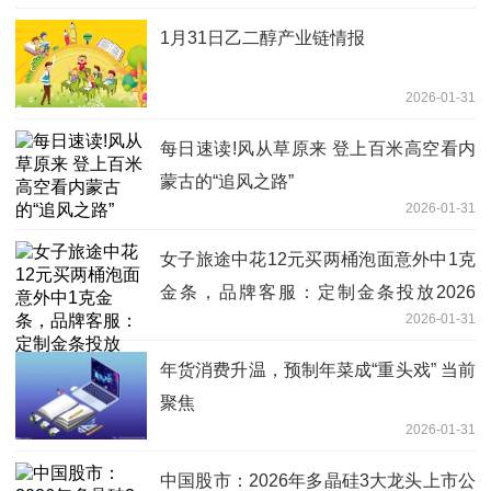
1月31日乙二醇产业链情报
2026-01-31
每日速读!风从草原来 登上百米高空看内
蒙古的“追风之路”
2026-01-31
女子旅途中花12元买两桶泡面意外中1克
金条，品牌客服：定制金条投放2026
2026-01-31
份，无法计算准确中奖概率|焦点要闻
年货消费升温，预制年菜成“重头戏” 当前
聚焦
2026-01-31
中国股市：2026年多晶硅3大龙头上市公