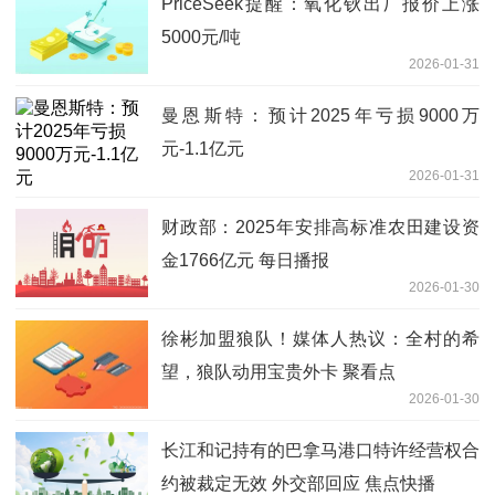
PriceSeek提醒：氧化钬出厂报价上涨
5000元/吨
2026-01-31
曼恩斯特：预计2025年亏损9000万
元-1.1亿元
2026-01-31
财政部：2025年安排高标准农田建设资
金1766亿元 每日播报
2026-01-30
徐彬加盟狼队！媒体人热议：全村的希
望，狼队动用宝贵外卡 聚看点
2026-01-30
长江和记持有的巴拿马港口特许经营权合
约被裁定无效 外交部回应 焦点快播