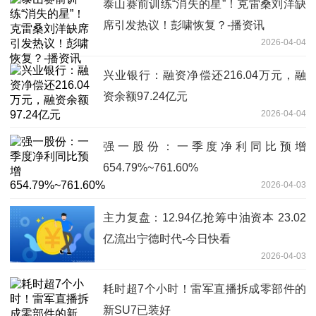
泰山赛前训练“消失的星”！克雷桑刘洋缺
席引发热议！彭啸恢复？-播资讯
2026-04-04
兴业银行：融资净偿还216.04万元，融
资余额97.24亿元
2026-04-04
强一股份：一季度净利同比预增
654.79%~761.60%
2026-04-03
主力复盘：12.94亿抢筹中油资本 23.02
亿流出宁德时代-今日快看
2026-04-03
耗时超7个小时！雷军直播拆成零部件的
新SU7已装好