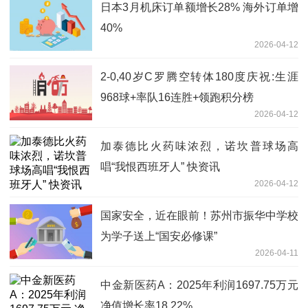
日本3月机床订单额增长28% 海外订单增
40%
2026-04-12
2-0,40岁C罗腾空转体180度庆祝:生涯
968球+率队16连胜+领跑积分榜
2026-04-12
加泰德比火药味浓烈，诺坎普球场高
唱“我恨西班牙人” 快资讯
2026-04-12
国家安全，近在眼前！苏州市振华中学校
为学子送上“国安必修课”
2026-04-11
中金新医药A：2025年利润1697.75万元
净值增长率18.22%