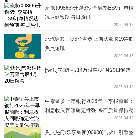
蔚来(09866)升逾6% 李斌指ES9订单情
况达到预期 每日热讯
2026-04-13
北汽男篮主场5分告负 上海队豪取19连胜
焦点短讯
2026-04-13
[快讯]气派科技14万限售股4月20日解禁
2026-04-13
中泰证券上市银行2026年一季报前瞻：
利息收入回暖确定性强 资产质量保持稳
2026-04-13
健
焦点热门:乐享集团(06988)与火山引擎签