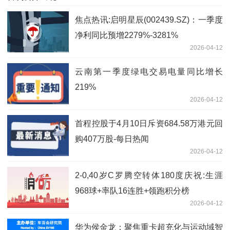
焦点热讯:启明星辰(002439.SZ)：一季度
净利同比预增2279%-3281%
2026-04-12
云南第一季度绿电交易电量同比增长
219%
2026-04-12
首程控股于4月10日斥资684.58万港元回
购407万股-每日热闻
2026-04-12
2-0,40岁C罗腾空转体180度庆祝:生涯
968球+率队16连胜+领跑积分榜
2026-04-12
华为侯金龙：聚焦重卡超充化与运动域智