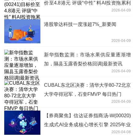
价至4.8港元 评级“中性” 料AI投资拖累利
2026-04-09
润
港股挚达科技一度涨超7%_新要闻
2026-04-09
新华指数监测：市场水果供应量逐渐增
加，隰县玉露香梨价格回调|最新资讯
2026-04-09
CUBAL东北区决赛：清华大学80-72北京
大学夺得冠军，石奎FMVP 每日热门
2026-04-09
【券商聚焦】信达证券指商汤-W(00020)
生成式AI业务成核心增长引擎 2025年业
2026-04-08
绩改善