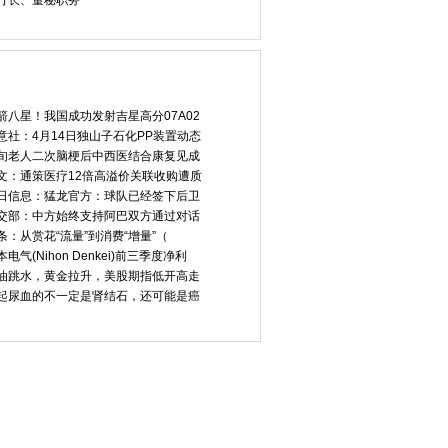
行长、董秘职务
箭八星！我国成功发射吉星高分07A02
意社：4月14日独山子石化PP装置动态
旬老人二次脑梗后中西医结合康复见成
文：通策医疗12倍高溢价关联收购遭质
日信息：猛龙官方：球队已经签下后卫
交部：中方始终支持阿巴双方通过对话
条：从赏花“流量”到消费“增量”（
本电气(Nihon Denkei)前三季度净利
油跳水，黄金拉升，美股期指低开高走
起尿血的不一定是肾结石，还可能是癌