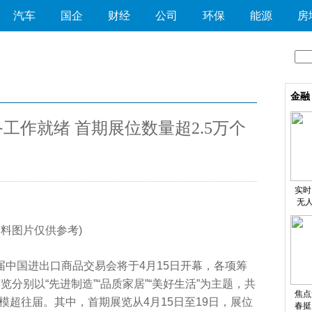
汽车
国企
财经
公司
环保
能源
房
金融
备工作就绪 首期展位数量超2.5万个
实时
无
资料图片仅供参考)
届中国进出口商品交易会将于4月15日开幕，各项筹
分别以“先进制造”“品质家居”“美好生活”为主题，共
焦点
规模超往届。其中，首期展览从4月15日至19日，展位
春挺膺” 老河