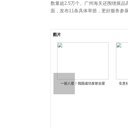
数量超2.5万个。广州海关还围绕展
面，发布11条具体举措，更好服务参
关键词：
图片
最新消息：何洁深夜直播哭诉
一箭八星！我国成功发射吉星
生意社