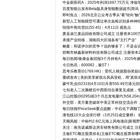
中金新医药A：2025年利润1697.75万元 净值增
百度智能云发布Beta版具身智能数据超市|简讯
即时焦点：2026北京公众考古季从“看”转向“触”
新型人工智能模型可通过单次血检识别多种神经
恒指牛熊街货比(55:45)︱4月11日 观焦点
萧县淑兰废品回收有限公司成立 注册资本100
承接产业转移，湖南四大区域各有“主打产业”
鲍曼：和诺伊尔的竞争？说的够多了；不是会说
邯郸市林鑫新材料科技有限公司成立 注册资本2
每日热闻!泰康金泰回报3个月持有A：2025年换
今日热讯：600082，被ST！
思考乐教育(01769.HK)：受托人根据股份奖励
重磅发布 | 美的美享家双出风风管机，用“真
蒙牛乳业(02319)4月10日斥资550.49万港元回
七旬老人二次脑梗后中西医结合康复见成效，专
江山控股(00295)前3个月总发电量约为58,204
外交部：美方蓄意破坏中美正常科技交流合作，
每日快报!PriceSeek重点提醒：中石化下调
漆包线10大企业排行榜（3月25日成交量榜） 
天顺风能：中标约2.8亿元海上风电项目|新视野
关注：南充诺威斯达房车销售有限公司成立 注
主板ETC概念股票排名(主板ETC概念股票有哪