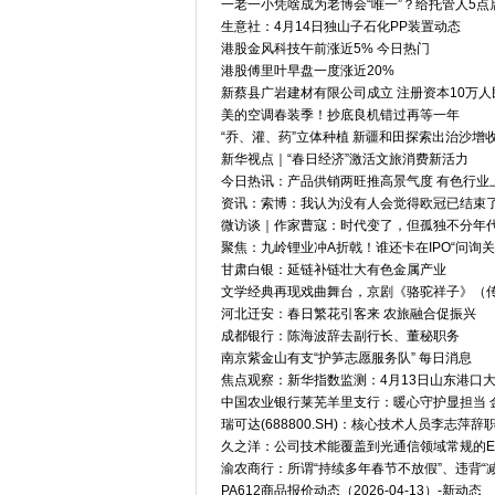
一老一小凭啥成为老博会“唯一”？给托管人5点
生意社：4月14日独山子石化PP装置动态
港股金风科技午前涨近5% 今日热门
港股傅里叶早盘一度涨近20%
新蔡县广岩建材有限公司成立 注册资本10万人
美的空调春装季！抄底良机错过再等一年
“乔、灌、药”立体种植 新疆和田探索出治沙增
新华视点｜“春日经济”激活文旅消费新活力
今日热讯：产品供销两旺推高景气度 有色行业
资讯：索博：我认为没有人会觉得欧冠已结束
微访谈｜作家曹寇：时代变了，但孤独不分年
聚焦：九岭锂业冲A折戟！谁还卡在IPO“问询关
甘肃白银：延链补链壮大有色金属产业
文学经典再现戏曲舞台，京剧《骆驼祥子》（
河北迁安：春日繁花引客来 农旅融合促振兴
成都银行：陈海波辞去副行长、董秘职务
南京紫金山有支“护笋志愿服务队” 每日消息
焦点观察：新华指数监测：4月13日山东港口
中国农业银行莱芜羊里支行：暖心守护显担当 
瑞可达(688800.SH)：核心技术人员李志萍辞
久之洋：公司技术能覆盖到光通信领域常规的ED
渝农商行：所谓“持续多年春节不放假”、违背“
PA612商品报价动态（2026-04-13）-新动态