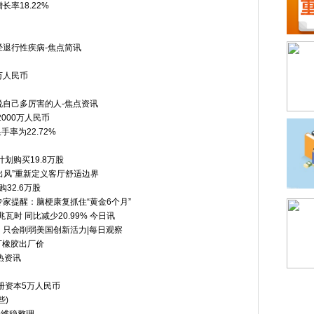
长率18.22%
退行性疾病-焦点简讯
万人民币
自己多厉害的人-焦点资讯
000万人民币
手率为22.72%
计划购买19.8万股
双出风”重新定义客厅舒适边界
购32.6万股
家提醒：脑梗康复抓住“黄金6个月”
兆瓦时 同比减少20.99% 今日讯
只会削弱美国创新活力|每日观察
顺丁橡胶出厂价
热资讯
册资本5万人民币
些)