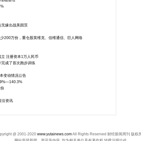
场维稳整理
0%
伤无缘出战美因茨
额减少200万份，重仓股英维克、信维通信、巨人网络
立 注册资本1万人民币
并完成了首次跑步训练
股本变动情况公告
%—140.3%
股份
前沿资讯
pyright @ 2001-2020
www.yutainews.com
All Rights Reserved 财经新闻周刊 版
网站所登新闻、资讯等内容, 均为相关单位具有著作权,转载注明出处