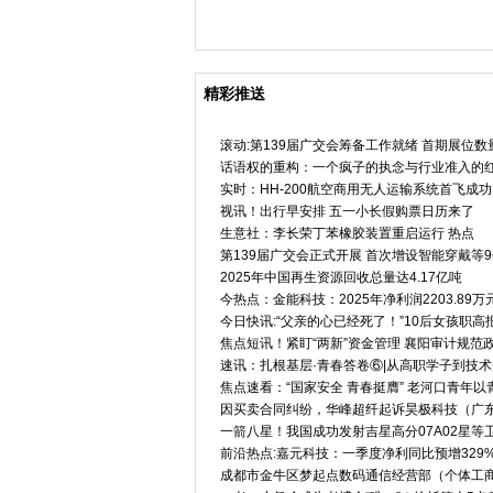
微资讯！【好评中国】西安网
精彩推送
滚动:第139届广交会筹备工作就绪 首期展位数量
话语权的重构：一个疯子的执念与行业准入的
实时：HH-200航空商用无人运输系统首飞成功
视讯！出行早安排 五一小长假购票日历来了
生意社：李长荣丁苯橡胶装置重启运行 热点
第139届广交会正式开展 首次增设智能穿戴等
2025年中国再生资源回收总量达4.17亿吨
今热点：金能科技：2025年净利润2203.89万元
今日快讯:“父亲的心已经死了！”10后女孩职
焦点短讯！紧盯“两新”资金管理 襄阳审计规范
速讯：扎根基层·青春答卷⑥|从高职学子到技术
焦点速看：“国家安全 青春挺膺” 老河口青年
因买卖合同纠纷，华峰超纤起诉昊极科技（广
一箭八星！我国成功发射吉星高分07A02星等卫
前沿热点:嘉元科技：一季度净利同比预增329%-
成都市金牛区梦起点数码通信经营部（个体工商