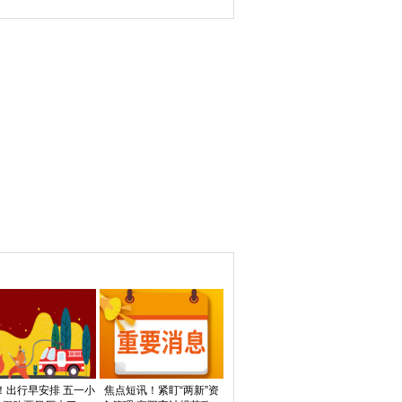
之名筑牢国安防线
商中心钢坯价格平稳、热
轧C料价格微幅上涨
医疗12倍高溢价关
每日信息：猛龙官方：球队已
外交部：中方始终
！出行早安排 五一小
焦点短讯！紧盯“两新”资