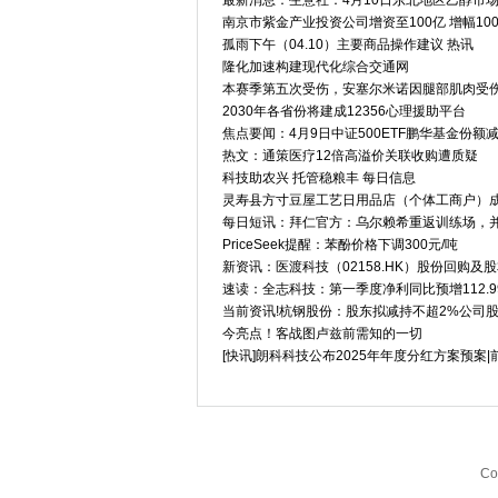
最新消息：生意社：4月10日东北地区乙醇市
南京市紫金产业投资公司增资至100亿 增幅10
孤雨下午（04.10）主要商品操作建议 热讯
隆化加速构建现代化综合交通网
本赛季第五次受伤，安塞尔米诺因腿部肌肉受
2030年各省份将建成12356心理援助平台
焦点要闻：4月9日中证500ETF鹏华基金份
热文：通策医疗12倍高溢价关联收购遭质疑
科技助农兴 托管稳粮丰 每日信息
灵寿县方寸豆屋工艺日用品店（个体工商户）成
每日短讯：拜仁官方：乌尔赖希重返训练场，
PriceSeek提醒：苯酚价格下调300元/吨
新资讯：医渡科技（02158.HK）股份回购及
速读：全志科技：第一季度净利同比预增112.99
当前资讯!杭钢股份：股东拟减持不超2%公司
今亮点！客战图卢兹前需知的一切
[快讯]朗科科技公布2025年年度分红方案预案|
Co