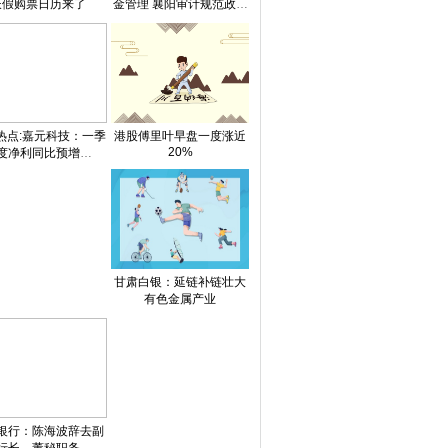
花“流量”到消费
日本电气(Nihon Denkei)前
原油跳水，黄金拉
长假购票日历来了
金管理 襄阳审计规范政策
落实
热点:嘉元科技：一季
港股傅里叶早盘一度涨近
20%
度净利同比预增
329%-395%
甘肃白银：延链补链壮大
有色金属产业
银行：陈海波辞去副