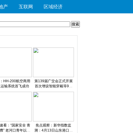
地产
互联网
区域经济
：HH-200航空商用
第139届广交会正式开展
人运输系统首飞成功
首次增设智能穿戴等9个
专区
速看：“国家安全 青
焦点观察：新华指数监
口青年以青
测：4月13日山东港口大