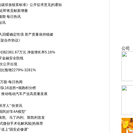
筑碳排放核算标准》公开征求意见的通知
化临近即将贡献新增量
到预期 每日热讯
短讯
入回暖确定性强 资产质量保持稳健
《框架合作协议》
公司
2381.67万元 净值增长率5.16%
牢金融安全防线
首次公开出现
比预增2279%-3281%
7万股-每日热闻
+率队16连胜+领跑积分榜
，推动电动汽车产业高质量发展
牙人” 快资讯
国民好车4A模型”
杜埃凯、马丁内利、斯凯利首发
站式微创手术化解风险|热推荐
送上“国安必修课”