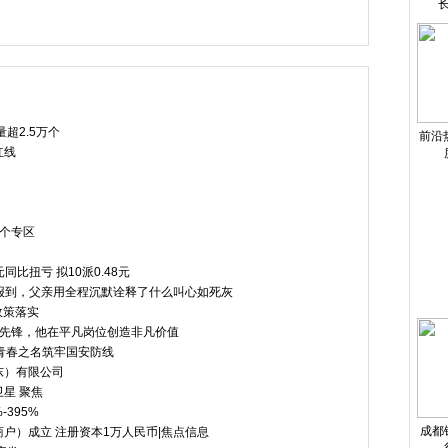
头条：从赏
超2.5万个
前沿
红线
9个专区
同比扭亏 拟10派0.48元
高报到，父亲用全程沉默诠释了什么叫心如死灰
政策落实
先锋，他在平凡岗位创造非凡价值​
以青春之名筑牢国安防线
东）有限公司
星 聚焦
395%
成都
户）成立 注册资本1万人民币|焦点信息