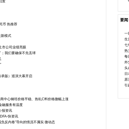
启发
要闻
民币 热推荐
一
收新模式
生
七
上市公司业绩亮眼
热
了；我们要确保不先丢球
每
代
外
”
头
日
传承版）巡演大幕开启
原
引
大商中心钢坯价格平稳、热轧C料价格微幅上涨
金融服务有温度
职-报资讯
FA-快资讯
减负反内卷”导向的情况不属实 微动态