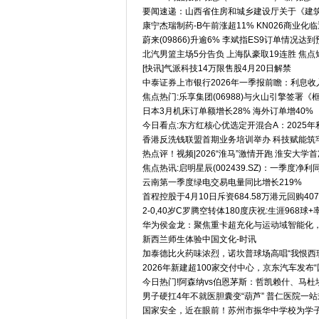
要闻速递：山西省住房和城乡建设厅关于《建
康宁杰瑞制药-B午前涨超11% KN026商业
蔚来(09866)升逾6% 李斌指ES9订单情况达
北汽男篮主场5分告负 上海队豪取19连胜 焦点
[快讯]气派科技14万限售股4月20日解禁
中泰证券上市银行2026年一季报前瞻：利息收
焦点热门:乐享集团(06988)与火山引擎签署
日本3月机床订单额增长28% 海外订单增40%
今日看点:东方红核心优选定开混合A：2025年利润
香港反洗钱联盟首期业务培训举办 科技赋能筑
热点评！视频|2026“淮马”激情开跑 淮安大学
焦点热讯:启明星辰(002439.SZ)：一季度净利同
云南第一季度绿电交易电量同比增长219%
首程控股于4月10日斥资684.58万港元回购40
2-0,40岁C罗腾空转体180度庆祝:生涯968球
华为侯金龙：聚焦重卡超充化与运动域智能化
新西兰师生体验中国文化-时讯
加泰德比火药味浓烈，诺坎普球场高唱“我恨西班
2026年新建超100家交付中心，京东汽车发布“
今日热门!阿森纳vs伯恩茅斯：哲凯赖什、马
男子硬扛4年不就医胆囊变“葫芦” 普仁医院一
国家安全，近在眼前！苏州市振华中学校为学子