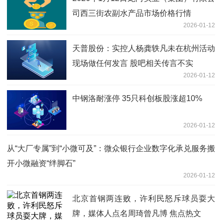
司西三街农副水产品市场价格行情
2026-01-12
天普股份：实控人杨龚轶凡未在杭州活动
现场做任何发言 股吧相关传言不实
2026-01-12
中钢洛耐涨停 35只科创板股涨超10%
2026-01-12
从“大厂专属”到“小微可及”：微众银行企业数字化承兑服务搬
开小微融资“绊脚石”
2026-01-12
北京首钢两连败，许利民怒斥球员耍大
牌，媒体人点名周琦曾凡博 焦点热文