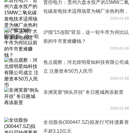
晋控电力：贵州六盘水投产的15MW二氧
化碳发电技术适用场景为钢厂余热利用，
2026-01-09
不适用于大容量煤电机组
沪指“15连阳”背后，这一轮牛市为何比以
前的牛市更难赚钱？
2026-01-09
焦点观察：河北煜明星灿科技有限公司成
立 注册资本50万人民币
2026-01-09
非洲芙蓉“倒头开挂” 冬日邕城再添新景
2026-01-08
全信股份(300447.SZ)拟发行可转债募资
不超3.12亿元