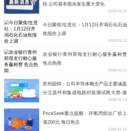
段 公司基本面未发生重大变化
2026-01-12
今日聚焦!生意社：1月12日齐润石化石油
焦报价上调
2026-01-12
农业银行青州郑母支行耐心服务赢称赞
焦点热闻
2026-01-12
苏州固锝：公司半导体概念产品主要涵盖
分立器件和集成电路封装测试两大类-速
2026-01-12
递
PriceSeek重点提醒：环氧丙烷出厂价上
涨200元 每日热文
2026-01-12