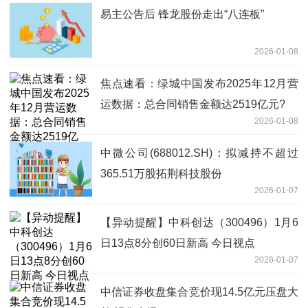
易主公告后 锋龙股份走出“八连板”
2026-01-08
焦点速看：绿城中国发布2025年12月营
运数据：总合同销售金额达2519亿元?
2026-01-08
中微公司(688012.SH)：拟减持不超过
365.51万股拓荆科技股份
2026-01-07
【异动提醒】中科创达（300496）1月6
日13点8分创60日新高 今日视点
2026-01-07
中信证券收盘集合竞价现14.5亿元压盘大