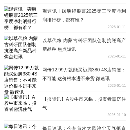
观速讯丨碳酸锂股票2025第三季度净利
润排行榜，都有谁？
2026-01-11
以草代粮 内蒙古科研团队创制抗逆高产
新品种 焦点短讯
2026-01-11
网传12.99万就能买迈腾380 4S店销售：
不可能 这价根本进不来货 微速讯
2026-01-11
【报资讯】A股牛市来临，投资者需沉住
气
2026-01-10
每日速讯：今冬首次大风沙尘天气抵京