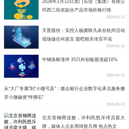
2026年1月12日龙门实业（集团）有限公
司西三街农副水产品市场价格行情
2026-01-12
天普股份：实控人杨龚轶凡未在杭州活动
现场做任何发言 股吧相关传言不实
2026-01-12
中钢洛耐涨停 35只科创板股涨超10%
2026-01-12
从“大厂专属”到“小微可及”：微众银行企业数字化承兑服务搬
开小微融资“绊脚石”
2026-01-12
北京首钢两连败，许利民怒斥球员耍大
牌，媒体人点名周琦曾凡博 焦点热文