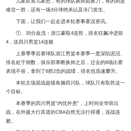
几家欢喜几家愁，有的球队换帅如换刀，有的则是
难尝一胜，还有一场3分球绝杀以及冷门发生。
下面，让我们一起走进本轮赛事赛况资讯。
①、35分血洗：浙江豪取4连胜，排名狂飙冲进前
4，送四川男篮14连败
上赛季季后赛球队浙江男篮本赛季一度深陷泥沼、
排名处于倒数，俱乐部果断换帅之后，过去的8场比赛
表现不俗，拿到了6胜2负的战绩，排名也迅速攀升。
本轮主场迎战超级鱼腩四川队，球队只有取胜这一
个目标。
本赛季的四川男篮“内忧外患"，上时间全华班出
战，在外援大行其道的CBA自然无法行得通，连战连
败。