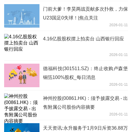
门前大爹！李昊两战贡献多次扑救，力保
U23国足0失球！|焦点关注
2026-01-11
4.16亿股股权摆上拍卖台 山西银行回应
2026-01-11
德福科技(301511.SZ)：终止收购卢森堡
铜箔100%股权_每日消息
2026-01-11
神州控股(00861.HK)：须予披露交易 - 出
售附属公司股份内容摘要
2026-01-11
天天资讯:永升服务于1月9日斥资36.88万