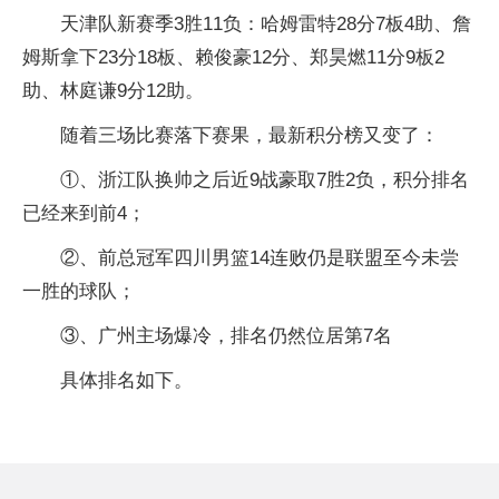
天津队新赛季3胜11负：哈姆雷特28分7板4助、詹
姆斯拿下23分18板、赖俊豪12分、郑昊燃11分9板2
助、林庭谦9分12助。
随着三场比赛落下赛果，最新积分榜又变了：
①、浙江队换帅之后近9战豪取7胜2负，积分排名
已经来到前4；
②、前总冠军四川男篮14连败仍是联盟至今未尝
一胜的球队；
③、广州主场爆冷，排名仍然位居第7名
具体排名如下。