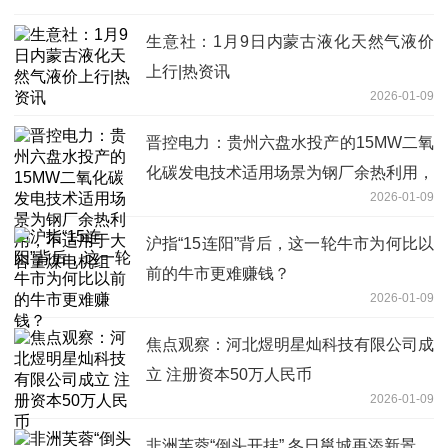
生意社：1月9日内蒙古液化天然气液价
上行|热资讯
2026-01-09
晋控电力：贵州六盘水投产的15MW二氧
化碳发电技术适用场景为钢厂余热利用，
2026-01-09
不适用于大容量煤电机组
沪指“15连阳”背后，这一轮牛市为何比以
前的牛市更难赚钱？
2026-01-09
焦点观察：河北煜明星灿科技有限公司成
立 注册资本50万人民币
2026-01-09
非洲芙蓉“倒头开挂” 冬日邕城再添新景