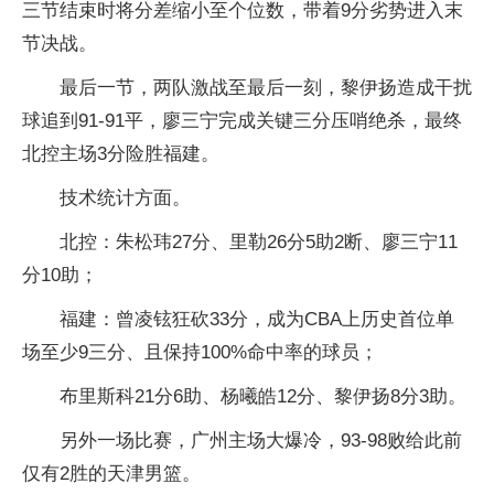
三节结束时将分差缩小至个位数，带着9分劣势进入末
节决战。
最后一节，两队激战至最后一刻，黎伊扬造成干扰
球追到91-91平，廖三宁完成关键三分压哨绝杀，最终
北控主场3分险胜福建。
技术统计方面。
北控：朱松玮27分、里勒26分5助2断、廖三宁11
分10助；
福建：曾凌铉狂砍33分，成为CBA上历史首位单
场至少9三分、且保持100%命中率的球员；
布里斯科21分6助、杨曦皓12分、黎伊扬8分3助。
另外一场比赛，广州主场大爆冷，93-98败给此前
仅有2胜的天津男篮。