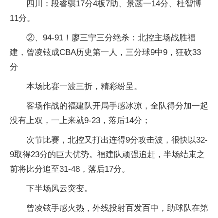
四川：段睿骐17分4板7助、景菡一14分、杜智博
11分。
②、94-91！廖三宁三分绝杀：北控主场战胜福
建，曾凌铉成CBA历史第一人，三分球9中9，狂砍33
分
本场比赛一波三折，精彩纷呈。
客场作战的福建队开局手感冰凉，全队得分加一起
没有上双，一上来就9-23，落后14分；
次节比赛，北控又打出连得9分攻击波，很快以32-
9取得23分的巨大优势。福建队顽强追赶，半场结束之
前将比分追至31-48，落后17分。
下半场风云突变。
曾凌铉手感火热，外线投射百发百中，助球队在第