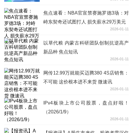
焦点速看：NBA官宣禁赛施罗德3场：对
峙东契奇还试图打人 损失薪水29万美元
2026-01-11
以草代粮 内蒙古科研团队创制抗逆高产
新品种 焦点短讯
2026-01-11
网传12.99万就能买迈腾380 4S店销售：
不可能 这价根本进不来货 微速讯
2026-01-11
IPv4板块上市公司股票，盘点好啦！
（2026/1/9）
2026-01-11
【报资讯】A股牛市来临，投资者需沉住